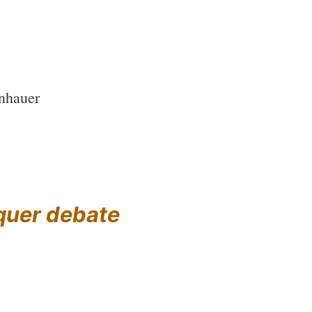
enhauer
quer debate