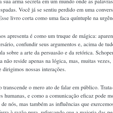
a sua arma secreta em um mundo onde as palavras
espadas. Você já se sentiu perdido em uma conver
Esse livro corta como uma faca quíntuple na urgên
 nos apresenta é como um truque de mágica: apare
ersário, confundir seus argumentos e, acima de tu
la sobre a arte da persuasão e da retórica. Schope
ia não reside apenas na lógica, mas, muitas vezes
 dirigimos nossas interações.
o transcende o mero ato de falar em público. Trata
ões humanas, e como a comunicação eficaz pode mo
 de nós, mas também as influências que exercemos
ferra à razão pura, reforçando que a maioria das 