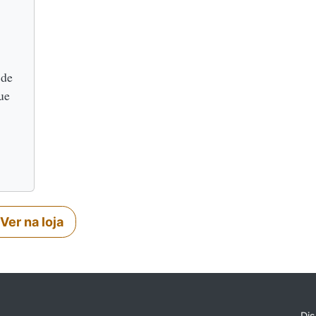
 de
ue
Ver na loja
Dis