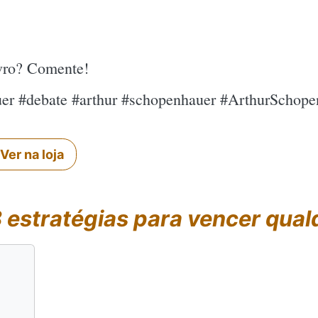
ivro? Comente!
quer #debate #arthur #schopenhauer #ArthurSchop
Ver na loja
 estratégias para vencer qual