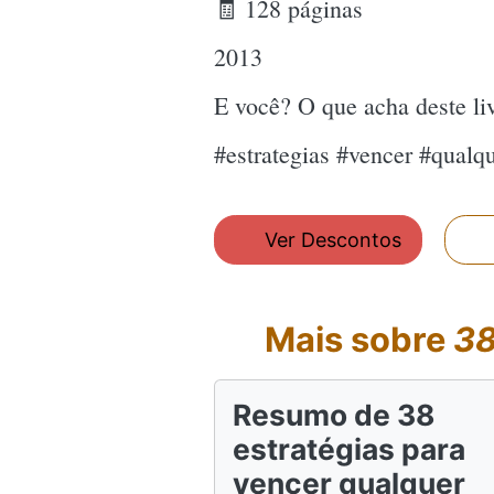
🧾 128 páginas
2013
E você? O que acha deste l
#estrategias #vencer #qual
Ver Descontos
Mais sobre
38
Resumo de 38
estratégias para
vencer qualquer