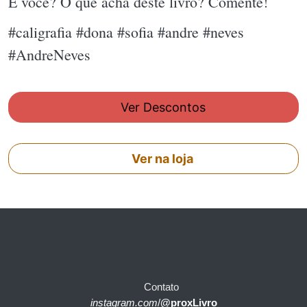
E você? O que acha deste livro? Comente!
#caligrafia #dona #sofia #andre #neves
#AndreNeves
Ver Descontos
Ver na loja
Contato
instagram.com
/
@proxLivro