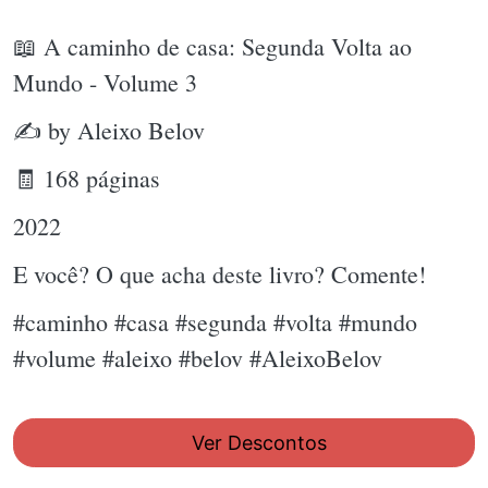
📖 A caminho de casa: Segunda Volta ao
Mundo - Volume 3
✍ by Aleixo Belov
🧾 168 páginas
2022
E você? O que acha deste livro? Comente!
#caminho #casa #segunda #volta #mundo
#volume #aleixo #belov #AleixoBelov
Ver Descontos