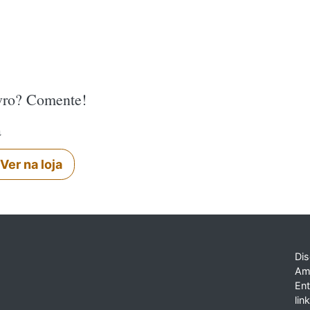
ivro? Comente!
a
Ver na loja
Dis
Am
En
lin