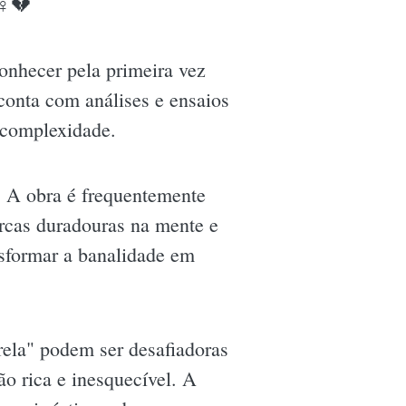
♀️💔
onhecer pela primeira vez
 conta com análises e ensaios
 complexidade.
. A obra é frequentemente
arcas duradouras na mente e
nsformar a banalidade em
trela" podem ser desafiadoras
ão rica e inesquecível. A