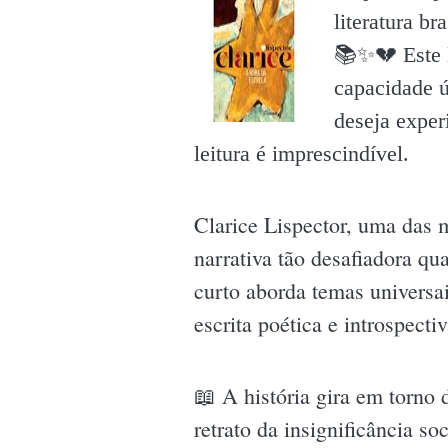
literatura b
📚✨️💔 Este 
capacidade ú
deseja exper
leitura é imprescindível.
Clarice Lispector, uma das 
narrativa tão desafiadora q
curto aborda temas universai
escrita poética e introspecti
📖 A história gira em torno
retrato da insignificância s