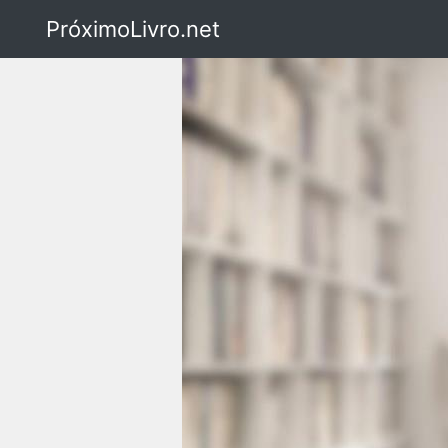
PróximoLivro.net