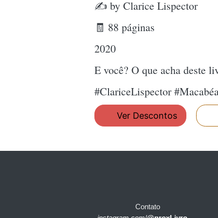
✍ by Clarice Lispector
🧾 88 páginas
2020
E você? O que acha deste l
#ClariceLispector #Macabé
Ver Descontos
Contato
instagram.com
/
@proxLivro