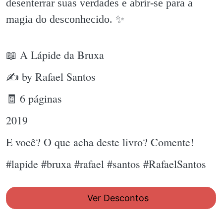
desenterrar suas verdades e abrir-se para a
magia do desconhecido. ✨️
📖 A Lápide da Bruxa
✍ by Rafael Santos
🧾 6 páginas
2019
E você? O que acha deste livro? Comente!
#lapide #bruxa #rafael #santos #RafaelSantos
Ver Descontos