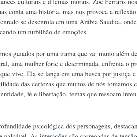
uances culturais e dilemas morais. Zoe Ferraris no
as conta uma história, mas nos provoca a reflexão
 enredo se desenrola em uma Arábia Saudita, onde
ocando um turbilhão de emoções.
omos guiados por uma trama que vai muito além de
al, uma mulher forte e determinada, enfrenta o pr
que vive. Ela se lança em uma busca por justiça e
agilidade das certezas que muitos de nós tomamos 
dentidade, fé e libertação, temas que ressoam in
profundidade psicológica dos personagens, destacan
 palpável. As interações são carregadas de tensã