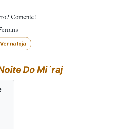
ivro? Comente!
Ferraris
Ver na loja
Noite Do Mi´raj
e