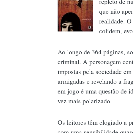
repleto de n
que não apen
realidade. O
colidem, ev
Ao longo de 364 páginas, s
criminal. A personagem centr
impostas pela sociedade em 
arraigadas e revelando a fr
em jogo é uma questão de i
vez mais polarizado.
Os leitores têm elogiado a 
com uma sensibilidade quase