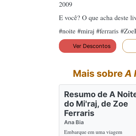
2009
E você? O que acha deste l
#noite #miraj #ferraris #Zoe
Ver Descontos
Mais sobre
A 
Resumo de A Noit
do Mi'raj, de Zoe
Ferraris
Ana Bia
Embarque em uma viagem