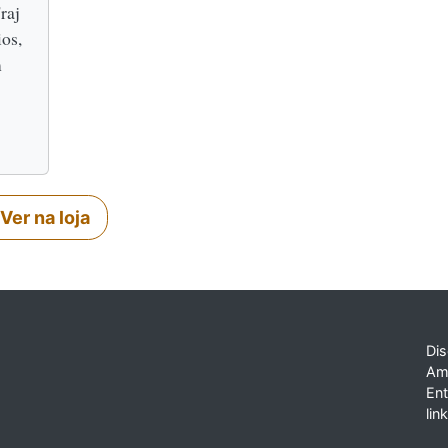
raj
ios,
m
Ver na loja
Dis
Am
En
lin