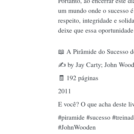
Portanto, ao encerrar este d
um mundo onde o sucesso é u
respeito, integridade e solid
deixe que essa oportunidade
📖 A Pirâmide do Sucesso 
✍ by Jay Carty; John Woo
🧾 192 páginas
2011
E você? O que acha deste l
#piramide #sucesso #treina
#JohnWooden