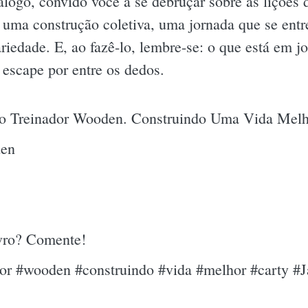
iálogo, convido você a se debruçar sobre as liçõe
ma construção coletiva, uma jornada que se entr
ariedade. E, ao fazê-lo, lembre-se: o que está em j
 escape por entre os dedos.
do Treinador Wooden. Construindo Uma Vida Mel
den
ivro? Comente!
dor #wooden #construindo #vida #melhor #carty #