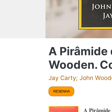
A Pirâmide
Wooden. Co
Jay Carty; John Wood
RESENHA
A Pirâmide