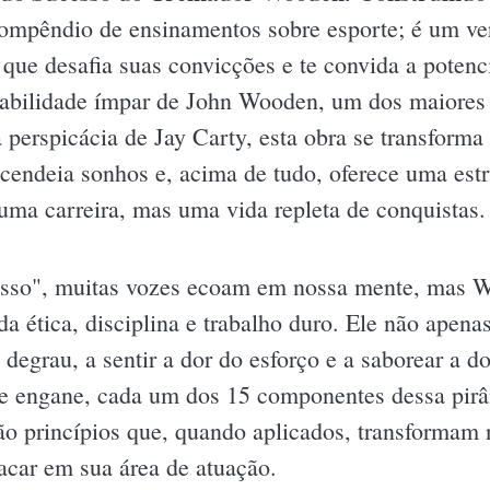
ompêndio de ensinamentos sobre esporte; é um ver
 que desafia suas convicções e te convida a potenc
abilidade ímpar de John Wooden, um dos maiores t
a perspicácia de Jay Carty, esta obra se transform
cendeia sonhos e, acima de tudo, oferece uma estr
uma carreira, mas uma vida repleta de conquistas.
sso", muitas vozes ecoam em nossa mente, mas Wo
a ética, disciplina e trabalho duro. Ele não apena
a degrau, a sentir a dor do esforço e a saborear a
se engane, cada um dos 15 componentes dessa pir
ão princípios que, quando aplicados, transformam 
acar em sua área de atuação.