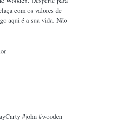
s de Wooden. Desperte para
elaça com os valores de
ogo aqui é a sua vida. Não
hor
JayCarty #john #wooden