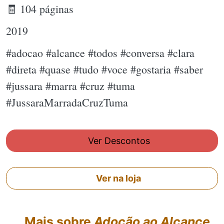
🧾 104 páginas
2019
#adocao #alcance #todos #conversa #clara
#direta #quase #tudo #voce #gostaria #saber
#jussara #marra #cruz #tuma
#JussaraMarradaCruzTuma
Ver Descontos
Ver na loja
Mais sobre
Adoção ao Alcance