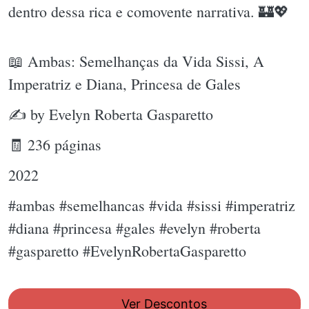
dentro dessa rica e comovente narrativa. 🏰💖
📖 Ambas: Semelhanças da Vida Sissi, A
Imperatriz e Diana, Princesa de Gales
✍ by Evelyn Roberta Gasparetto
🧾 236 páginas
2022
#ambas #semelhancas #vida #sissi #imperatriz
#diana #princesa #gales #evelyn #roberta
#gasparetto #EvelynRobertaGasparetto
Ver Descontos