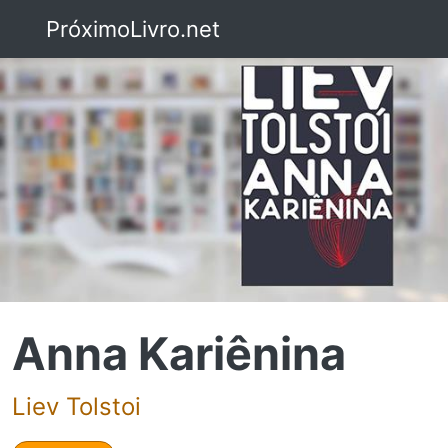
PróximoLivro.net
Anna Kariênina
Liev Tolstoi