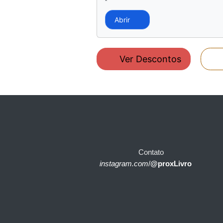
Abrir
Ver Descontos
Contato
instagram.com
/
@proxLivro