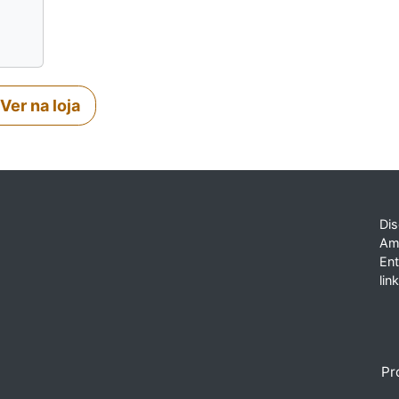
Ver na loja
Dis
Am
En
lin
Pr