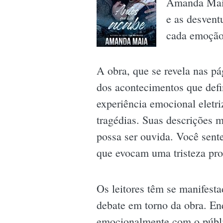
Amanda Maia 
e as desvent
cada emoção 
A obra, que se revela nas p
dos acontecimentos que def
experiência emocional eletri
tragédias. Suas descrições 
possa ser ouvida. Você sent
que evocam uma tristeza pro
Os leitores têm se manifest
debate em torno da obra. E
emocionalmente com o públic