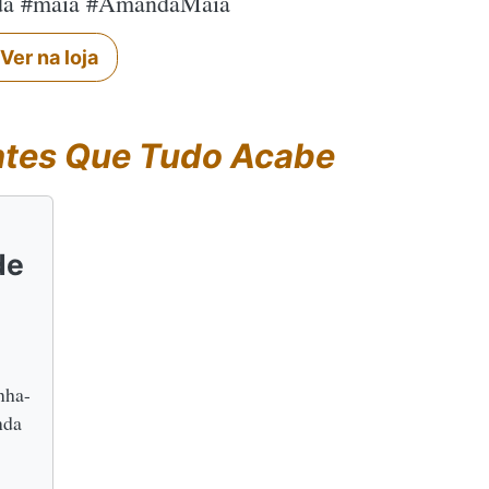
nda #maia #AmandaMaia
Ver na loja
tes Que Tudo Acabe
de
nha-
nda