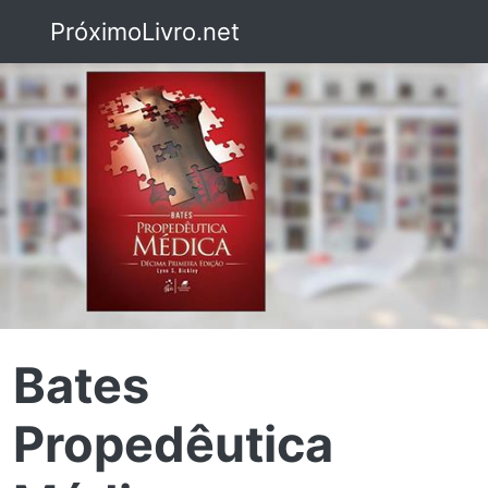
PróximoLivro.net
Bates
Propedêutica