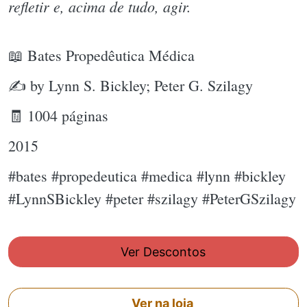
refletir e, acima de tudo, agir.
📖 Bates Propedêutica Médica
✍ by Lynn S. Bickley; Peter G. Szilagy
🧾 1004 páginas
2015
#bates #propedeutica #medica #lynn #bickley
#LynnSBickley #peter #szilagy #PeterGSzilagy
Ver Descontos
Ver na loja