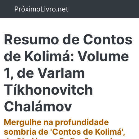
PróximoLivro.net
Resumo de Contos
de Kolimá: Volume
1, de Varlam
Tíkhonovitch
Chalámov
Mergulhe na profundidade
sombria de 'Contos de Kolimá',