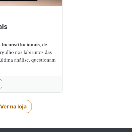
ais
Inconstitucionais
, de
gulho nos labirintos das
 última análise, questionam
Ver na loja