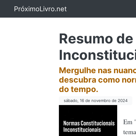
PróximoLivro.net
Resumo de 
Inconstituc
Mergulhe nas nuanc
descubra como norm
do tempo.
sábado, 16 de novembro de 2024
Em "
tema