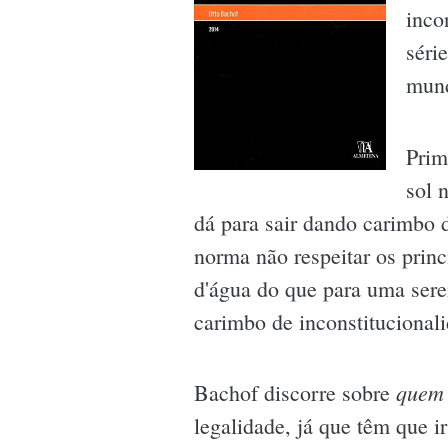
inco
séri
mund
Prim
sol 
dá para sair dando carimbo de
norma não respeitar os princ
d'água do que para uma sere
carimbo de inconstitucional
quem
Bachof discorre sobre
legalidade, já que têm que i