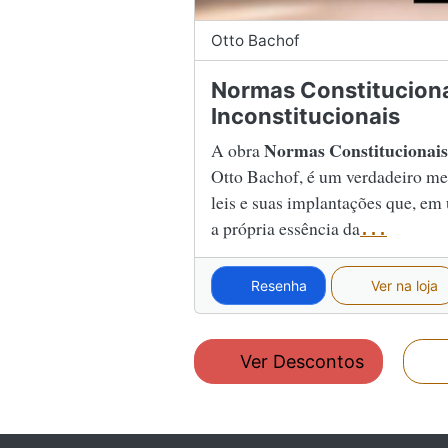
Otto Bachof
Normas Constitucion
Inconstitucionais
Normas Constitucionais 
A obra
Otto Bachof, é um verdadeiro mer
leis e suas implantações que, em
a própria essência da
...
Resenha
Ver na loja
Ver Descontos