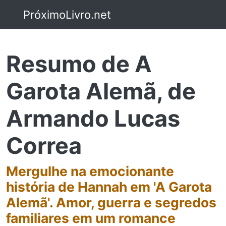
PróximoLivro.net
Resumo de A
Garota Alemã, de
Armando Lucas
Correa
Mergulhe na emocionante
história de Hannah em 'A Garota
Alemã'. Amor, guerra e segredos
familiares em um romance