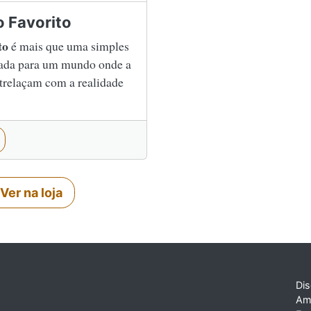
o Favorito
to
é mais que uma simples
trada para um mundo onde a
ntrelaçam com a realidade
Ver na loja
Dis
Am