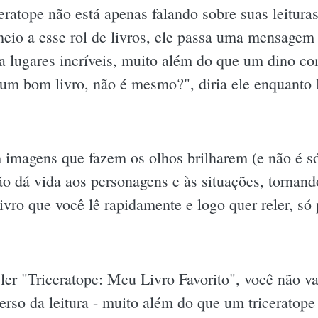
ceratope não está apenas falando sobre suas leitur
meio a esse rol de livros, ele passa uma mensagem 
a lugares incríveis, muito além do que um dino com
m bom livro, não é mesmo?", diria ele enquanto 
m imagens que fazem os olhos brilharem (e não é s
ão dá vida aos personagens e às situações, tornand
ivro que você lê rapidamente e logo quer reler, só 
 ler "Triceratope: Meu Livro Favorito", você não va
erso da leitura - muito além do que um triceratope