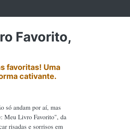
o Favorito,
s favoritas! Uma
forma cativante.
ão só andam por aí, mas
e: Meu Livro Favorito", da
ar risadas e sorrisos em