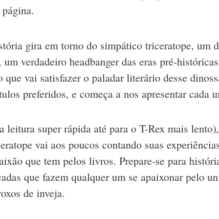
 página.
stória gira em torno do simpático triceratope, um d
, um verdadeiro headbanger das eras pré-históricas!
o que vai satisfazer o paladar literário desse dinos
tulos preferidos, e começa a nos apresentar cada u
leitura super rápida até para o T-Rex mais lento),
iceratope vai aos poucos contando suas experiência
ixão que tem pelos livros. Prepare-se para históri
çadas que fazem qualquer um se apaixonar pelo univ
oxos de inveja.