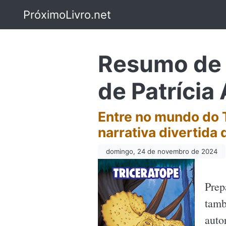
PróximoLivro.net
Resumo de T
de Patrícia
Entre no mundo do T
narrativa divertida 
domingo, 24 de novembro de 2024
Prep
tamb
auto