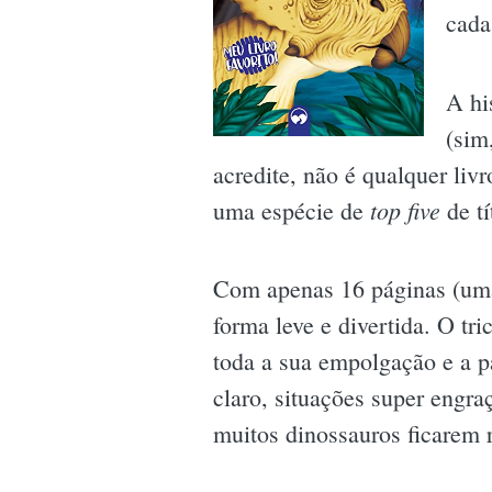
cada
A hi
(sim
acredite, não é qualquer livr
top five
uma espécie de
de tí
Com apenas 16 páginas (uma 
forma leve e divertida. O tr
toda a sua empolgação e a pa
claro, situações super engra
muitos dinossauros ficarem r