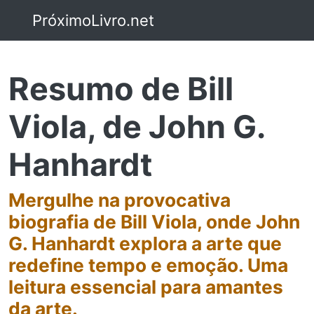
PróximoLivro.net
Resumo de Bill
Viola, de John G.
Hanhardt
Mergulhe na provocativa
biografia de Bill Viola, onde John
G. Hanhardt explora a arte que
redefine tempo e emoção. Uma
leitura essencial para amantes
da arte.