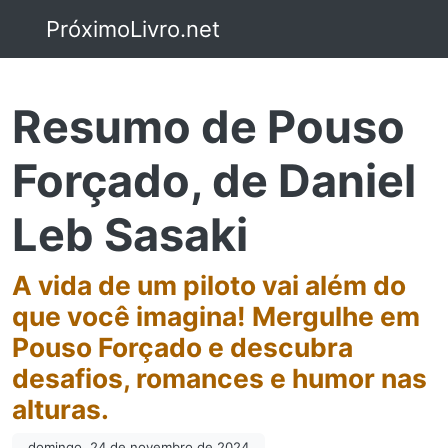
PróximoLivro.net
Resumo de Pouso
Forçado, de Daniel
Leb Sasaki
A vida de um piloto vai além do
que você imagina! Mergulhe em
Pouso Forçado e descubra
desafios, romances e humor nas
alturas.
domingo, 24 de novembro de 2024