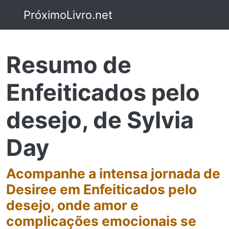
PróximoLivro.net
Resumo de
Enfeiticados pelo
desejo, de Sylvia
Day
Acompanhe a intensa jornada de
Desiree em Enfeiticados pelo
desejo, onde amor e
complicações emocionais se