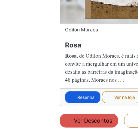
Odilon Moraes
Rosa
Rosa
, de Odilon Moraes, é mais 
convite a mergulhar em um univer
desafia as barreiras da imaginaç
48 páginas, Moraes nos
...
Resenha
Ver na loja
Ver Descontos