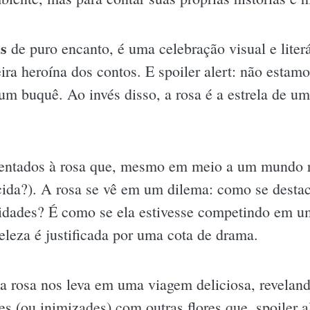
s
de puro encanto, é uma celebração visual e liter
ra heroína dos contos. E spoiler alert: não estam
 um buquê. Ao invés disso, a rosa é a estrela de u
sentados à rosa que, mesmo em meio a um mundo re
cida?). A rosa se vê em um dilema: como se desta
lidades? É como se ela estivesse competindo em um
eleza é justificada por uma cota de drama.
 a rosa nos leva em uma viagem deliciosa, revelan
s (ou inimizades) com outras flores que, spoiler 