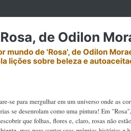
Rosa, de Odilon Mor
r mundo de 'Rosa', de Odilon Morae
ela lições sobre beleza e autoaceit
are-se para mergulhar em um universo onde as cor
órias se desenrolam como uma pintura! Em "Rosa"
descobrir que folhas, flores e, claro, rosas não est
biente, mas para contar suas próprias histórias e h