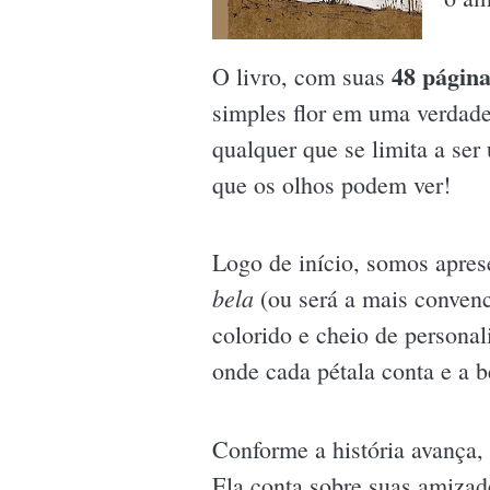
48 página
O livro, com suas
simples flor em uma verdadei
qualquer que se limita a ser
que os olhos podem ver!
Logo de início, somos apre
bela
(ou será a mais conven
colorido e cheio de persona
onde cada pétala conta e a b
Conforme a história avança,
Ela conta sobre suas amizade