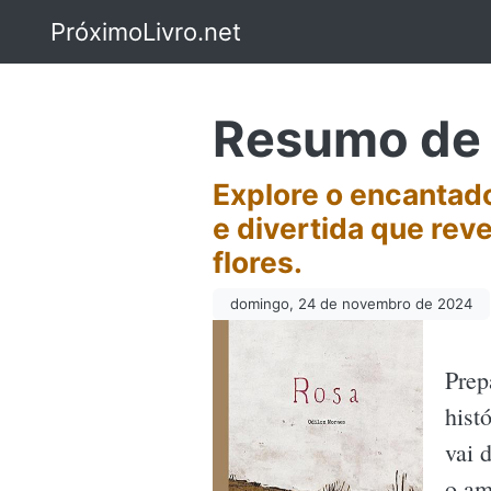
PróximoLivro.net
Resumo de 
Explore o encantado
e divertida que rev
flores.
domingo, 24 de novembro de 2024
Prep
hist
vai 
o am