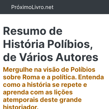
PróximoLivro.net
Resumo de
História Políbios,
de Vários Autores
Mergulhe na visão de Políbios
sobre Roma e a política. Entenda
como a história se repete e
aprenda com as lições
atemporais deste grande
historiador.