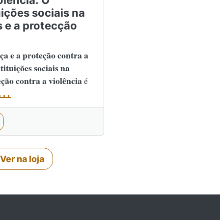
olência: O
uições sociais na
 e a protecção
ça e a proteção contra a
tituições sociais na
ção contra a violência
é
...
Ver na loja