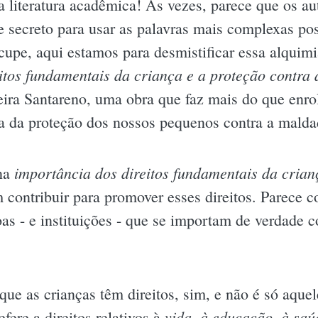
a literatura acadêmica! Às vezes, parece que os 
e secreto para usar as palavras mais complexas pos
cupe, aqui estamos para desmistificar essa alquim
itos fundamentais da criança e a proteção contra 
eira Santareno, uma obra que faz mais do que enro
ata da proteção dos nossos pequenos contra a mald
importância dos direitos fundamentais da crian
 na
m contribuir para promover esses direitos. Parece 
oas - e instituições - que se importam de verdade
ue as crianças têm direitos, sim, e não é só aquele
vida, à educação, à saú
efere a direitos relativos à