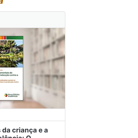
a
 da criança e a