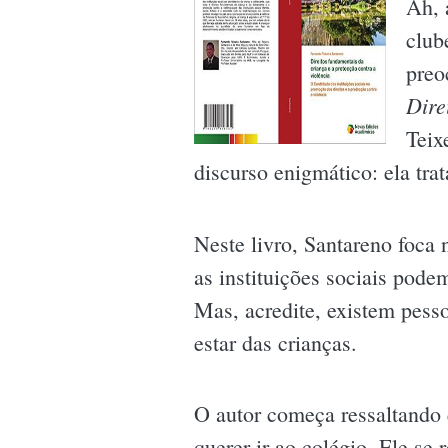
Ah, 
club
preo
Dire
Teix
discurso enigmático: ela tr
Neste livro, Santareno foca
as instituições sociais pode
Mas, acredite, existem pess
estar das crianças.
O autor começa ressaltando q
querer ir ao colégio. Ele se r