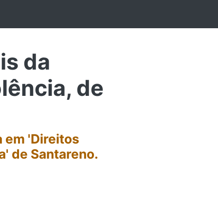
is da
olência, de
a em 'Direitos
a' de Santareno.