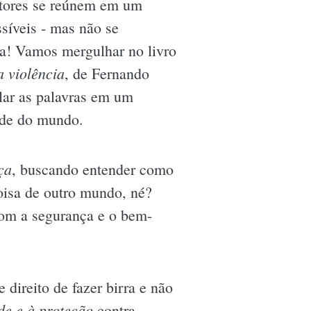
autores se reúnem em um
síveis - mas não se
ia! Vamos mergulhar no livro
a violência
, de Fernando
lar as palavras em um
ade do mundo.
ça
, buscando entender como
coisa de outro mundo, né?
 com a segurança e o bem-
 direito de fazer birra e não
de e à proteção
contra