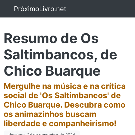
PróximoLivro.net
Resumo de Os
Saltimbancos, de
Chico Buarque
Mergulhe na música e na crítica
social de 'Os Saltimbancos' de
Chico Buarque. Descubra como
os animazinhos buscam
liberdade e companheirismo!
domingo, 24 de novembro de 2024