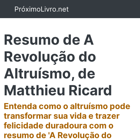
PróximoLivro.net
Resumo de A
Revolução do
Altruísmo, de
Matthieu Ricard
Entenda como o altruísmo pode
transformar sua vida e trazer
felicidade duradoura com o
resumo de 'A Revolução do