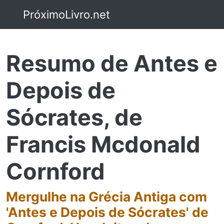
PróximoLivro.net
Resumo de Antes e
Depois de
Sócrates, de
Francis Mcdonald
Cornford
Mergulhe na Grécia Antiga com
'Antes e Depois de Sócrates' de