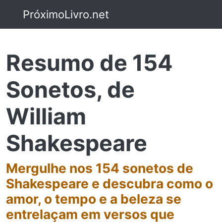
PróximoLivro.net
Resumo de 154
Sonetos, de
William
Shakespeare
Mergulhe nos 154 sonetos de
Shakespeare e descubra como o
amor, o tempo e a beleza se
entrelaçam em versos que