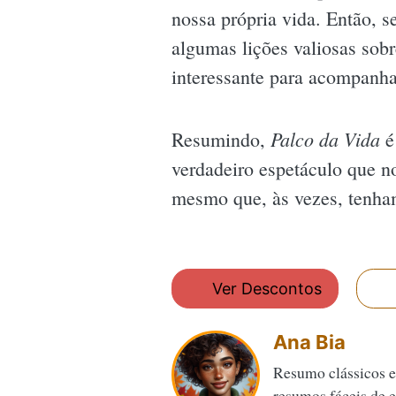
nossa própria vida. Então, 
algumas lições valiosas sob
interessante para acompanha
Palco da Vida
Resumindo,
é
verdadeiro espetáculo que n
mesmo que, às vezes, tenha
Ver Descontos
Ana Bia
Resumo clássicos e
resumos fáceis de en