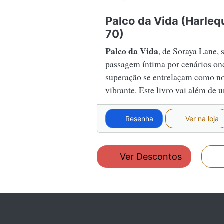
Palco da Vida (Harlequ
70)
Palco da Vida
, de Soraya Lane,
passagem íntima por cenários ond
superação se entrelaçam como no
vibrante. Este livro vai além de
Resenha
Ver na loja
Ver Descontos