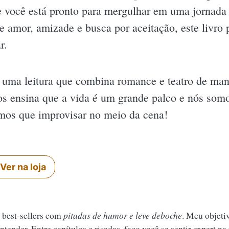
se você está pronto para mergulhar em uma jornada
re amor, amizade e busca por aceitação, este livro
r.
 uma leitura que combina romance e teatro de mane
os ensina que a vida é um grande palco e nós somos
mos que improvisar no meio da cena!
Ver na loja
 best-sellers com
pitadas de humor e leve deboche
. Meu objeti
tender. Entre capítulos e risadas, faço você se sentir expert na