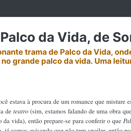
Palco da Vida, de So
nante trama de Palco da Vida, onde
no grande palco da vida. Uma leitu
ocê estava à procura de um romance que misture 
teatro
da de
(sim, estamos falando de uma obra que
Pa
o da vida), então prepare-se para conferir o que
h, já vamos avisando que não tem spoiler, então pod