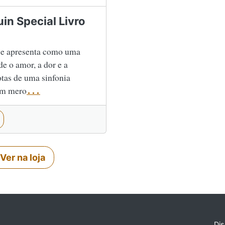
in Special Livro
 se apresenta como uma
e o amor, a dor e a
tas de uma sinfonia
 um mero
...
Ver na loja
Dis