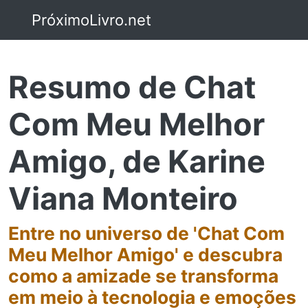
PróximoLivro.net
Resumo de Chat
Com Meu Melhor
Amigo, de Karine
Viana Monteiro
Entre no universo de 'Chat Com
Meu Melhor Amigo' e descubra
como a amizade se transforma
em meio à tecnologia e emoções