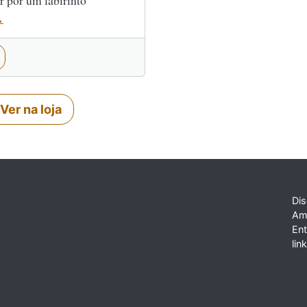
r por um labirinto
.
Ver na loja
Dis
Am
En
lin