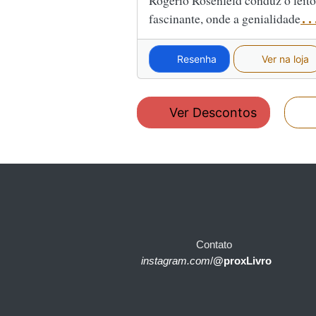
Rogério Rosenfeld conduz o leito
fascinante, onde a genialidade
..
Resenha
Ver na loja
Ver Descontos
Contato
instagram.com
/
@proxLivro