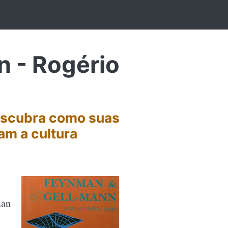
n - Rogério
escubra como suas
am a cultura
man