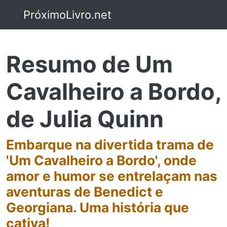
PróximoLivro.net
Resumo de Um
Cavalheiro a Bordo,
de Julia Quinn
Embarque na divertida trama de
'Um Cavalheiro a Bordo', onde
amor e humor se entrelaçam nas
aventuras de Benedict e
Georgiana. Uma história que
cativa!