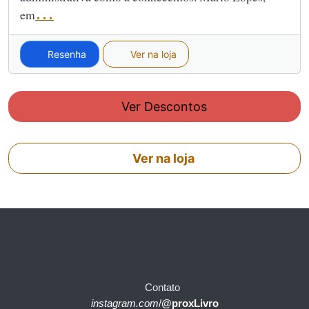
em
...
Resenha
Ver na loja
Ver Descontos
Ver na loja
Contato
instagram.com
/
@proxLivro