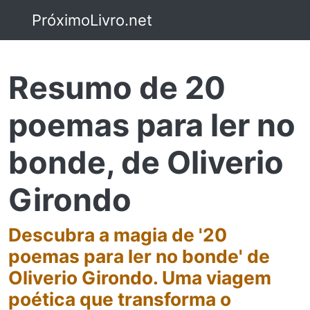
PróximoLivro.net
Resumo de 20
poemas para ler no
bonde, de Oliverio
Girondo
Descubra a magia de '20
poemas para ler no bonde' de
Oliverio Girondo. Uma viagem
poética que transforma o