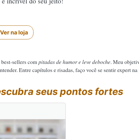
é incrível do seu jeito!
Ver na loja
 best-sellers com
pitadas de humor e leve deboche
. Meu objeti
tender. Entre capítulos e risadas, faço você se sentir expert na
scubra seus pontos fortes