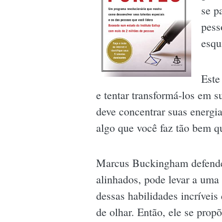
se p
pess
esqu
Este
e tentar transformá-los em s
deve concentrar suas energ
algo que você faz tão bem qu
Marcus Buckingham defende 
alinhados, pode levar a uma 
dessas habilidades incrívei
de olhar. Então, ele se prop