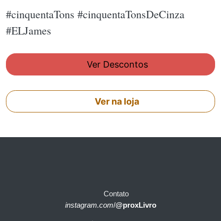
#cinquentaTons #cinquentaTonsDeCinza
#ELJames
Ver Descontos
Ver na loja
Contato
instagram.com
/
@proxLivro