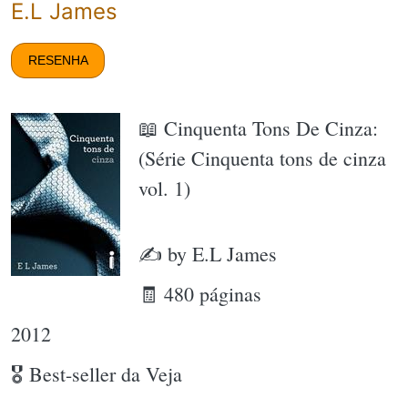
E.L James
RESENHA
📖 Cinquenta Tons De Cinza:
(Série Cinquenta tons de cinza
vol. 1)
✍ by E.L James
🧾 480 páginas
2012
🎖 Best-seller da Veja