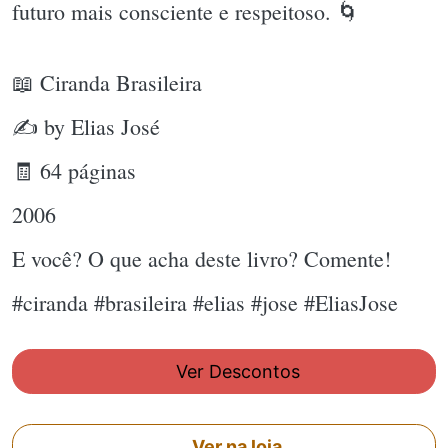
futuro mais consciente e respeitoso. 🌀
📖 Ciranda Brasileira
✍ by Elias José
🧾 64 páginas
2006
E você? O que acha deste livro? Comente!
#ciranda #brasileira #elias #jose #EliasJose
Ver Descontos
Ver na loja