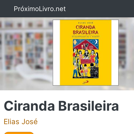
PróximoLivro.net
Ciranda Brasileira
Elias José