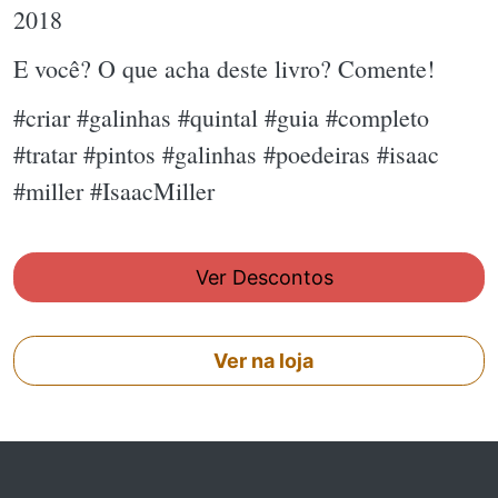
2018
E você? O que acha deste livro? Comente!
#criar #galinhas #quintal #guia #completo
#tratar #pintos #galinhas #poedeiras #isaac
#miller #IsaacMiller
Ver Descontos
Ver na loja