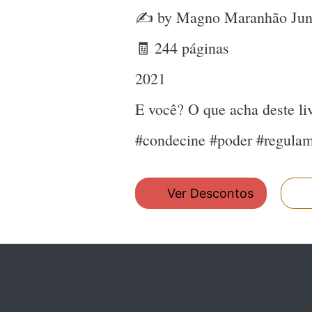
✍ by Magno Maranhão Jun
🧾 244 páginas
2021
E você? O que acha deste l
#condecine #poder #regula
Ver Descontos