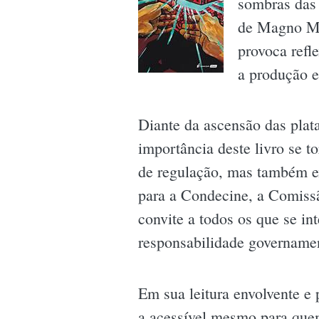
sombras das 
de Magno Ma
provoca refl
a produção e
Diante da ascensão das plat
importância deste livro se 
de regulação, mas também ex
para a Condecine, a Comissã
convite a todos os que se i
responsabilidade governamen
Em sua leitura envolvente e 
a acessível mesmo para quem