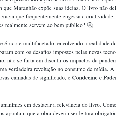
m que Maranhão expõe suas ideias. O livro não deix
ocracia que frequentemente engessa a criatividade,
es realmente servem ao bem público? 🤔
e é rico e multifacetado, envolvendo a realidade 
eparam com os desafios impostos pelas novas tecno
rio, não se furta em discutir os impactos da pande
ma verdadeira revolução no consumo de mídia. A i
Condecine e Pode
novas camadas de significado, e
o unânimes em destacar a relevância do livro. Come
s apontam que a obra deveria ser leitura obrigatóri