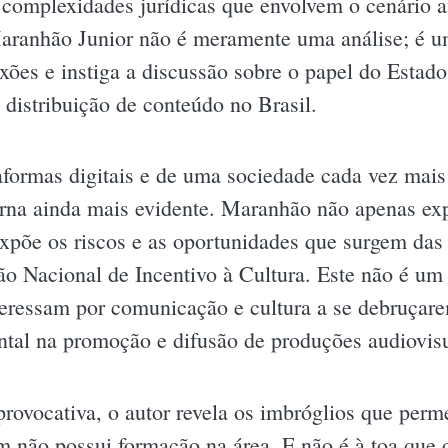
complexidades jurídicas que envolvem o cenário au
ranhão Junior não é meramente uma análise; é u
exões e instiga a discussão sobre o papel do Estado
 distribuição de conteúdo no Brasil.
aformas digitais e de uma sociedade cada vez mai
torna ainda mais evidente. Maranhão não apenas ex
põe os riscos e as oportunidades que surgem das p
o Nacional de Incentivo à Cultura. Este não é um 
nteressam por comunicação e cultura a se debruçar
tal na promoção e difusão de produções audiovisu
provocativa, o autor revela os imbróglios que perm
 não possui formação na área. E não é à toa que o