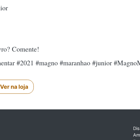
ior
ivro? Comente!
mentar #2021 #magno #maranhao #junior #Magno
Ver na loja
Dis
Am