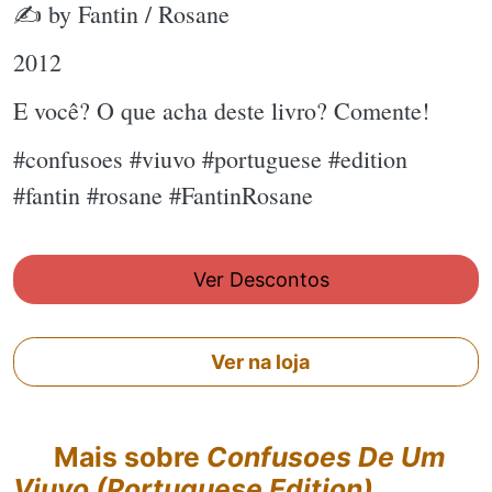
✍ by Fantin / Rosane
2012
E você? O que acha deste livro? Comente!
#confusoes #viuvo #portuguese #edition
#fantin #rosane #FantinRosane
Ver Descontos
Ver na loja
Mais sobre
Confusoes De Um
Viuvo (Portuguese Edition)