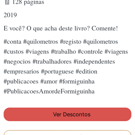
🧾 128 páginas
2019
E você? O que acha deste livro? Comente!
#conta #quilometros #registo #quilometros
#custos #viagens #trabalho #controle #viagens
#negocios #trabalhadores #independentes
#empresarios #portuguese #edition
#publicacoes #amor #formiguinha
#PublicacoesAmordeFormiguinha
Ver Descontos