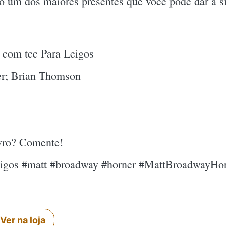
ado um dos maiores presentes que você pode dar a 
 com tcc Para Leigos
r; Brian Thomson
ivro? Comente!
eigos #matt #broadway #horner #MattBroadwayHo
Ver na loja