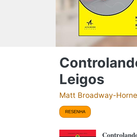
Controland
Leigos
Matt Broadway-Horne
RESENHA
Controland