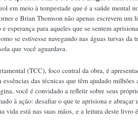
arol em meio à tempestade que é a saúde mental n
rner e Brian Thomson não apenas escrevem um liv
e esperança para aqueles que se sentem aprisiona
 como se estivesse navegando nas águas turvas da 
ssola que você aguardava.
amental (TCC), foco central da obra, é apresenta
a essências das técnicas que têm ajudado milhões a
ina, você é convidado a refletir sobre seus própri
o à ação: desafiar o que te aprisiona e abraçar 
a vida está nas suas mãos, e a leitura deste livro 