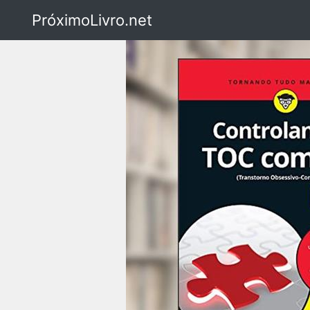
PróximoLivro.net