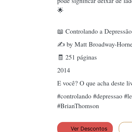
pode significar deixar de l
🌟
📖 Controlando a Depressão
✍ by Matt Broadway-Horne
🧾 251 páginas
2014
E você? O que acha deste l
#controlando #depressao #l
#BrianThomson
Ver Descontos