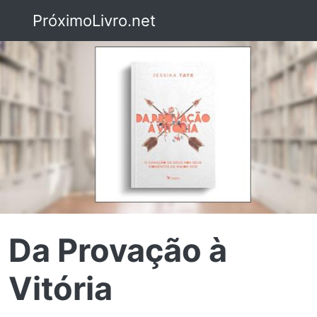
PróximoLivro.net
Da Provação à
Vitória