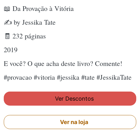
📖 Da Provação à Vitória
✍ by Jessika Tate
🧾 232 páginas
2019
E você? O que acha deste livro? Comente!
#provacao #vitoria #jessika #tate #JessikaTate
Ver Descontos
Ver na loja