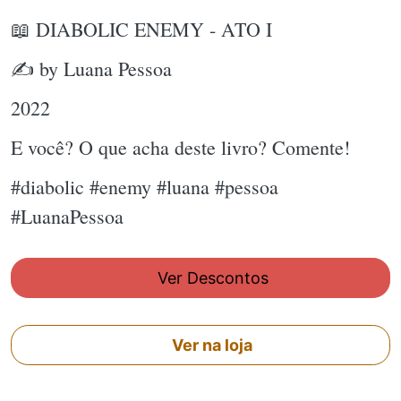
📖 DIABOLIC ENEMY - ATO I
✍ by Luana Pessoa
2022
E você? O que acha deste livro? Comente!
#diabolic #enemy #luana #pessoa
#LuanaPessoa
Ver Descontos
Ver na loja