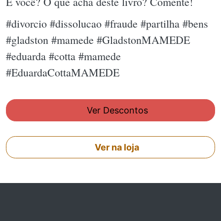
E você? O que acha deste livro? Comente!
#divorcio #dissolucao #fraude #partilha #bens
#gladston #mamede #GladstonMAMEDE
#eduarda #cotta #mamede
#EduardaCottaMAMEDE
Ver Descontos
Ver na loja