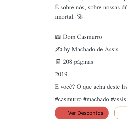
É sobre nós, sobre nossas d
imortal. 🚀
📖 Dom Casmurro
✍ by Machado de Assis
🧾 208 páginas
2019
E você? O que acha deste l
#casmurro #machado #assi
Ver Descontos