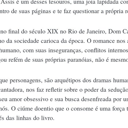
ssis é um desses tesouros, uma joia lapidada com
tro de suas páginas e te faz questionar a própria r
no final do século XIX no Rio de Janeiro, Dom 
lho da sociedade carioca da época. O romance nos
mano, com suas inseguranças, conflitos internos 
ou refém de suas próprias paranóias, não é mesm
 que personagens, são arquétipos dos dramas huma
cantadora, nos faz refletir sobre o poder da seduçã
 seu amor obsessivo e sua busca desenfreada por u
nós. O ciúme doentio que o consome é uma força t
s das linhas do livro.