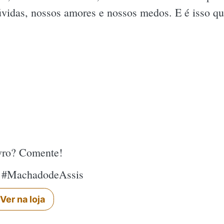
úvidas, nossos amores e nossos medos. E é isso qu
ivro? Comente!
s #MachadodeAssis
Ver na loja