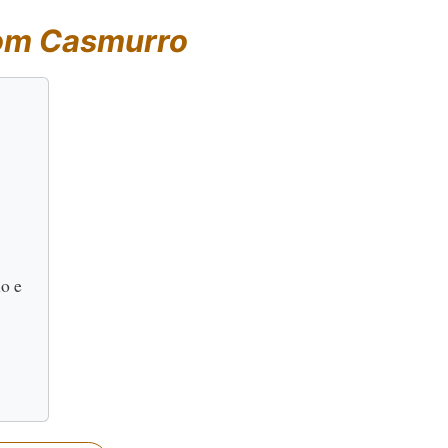
m Casmurro
o e