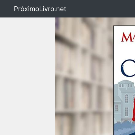
PróximoLivro.net