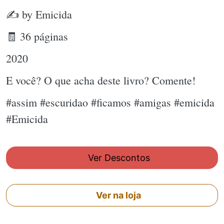
✍ by Emicida
🧾 36 páginas
2020
E você? O que acha deste livro? Comente!
#assim #escuridao #ficamos #amigas #emicida
#Emicida
Ver Descontos
Ver na loja