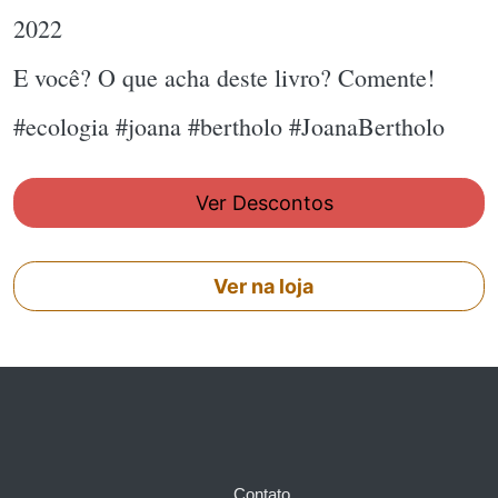
2022
E você? O que acha deste livro? Comente!
#ecologia #joana #bertholo #JoanaBertholo
Ver Descontos
Ver na loja
Contato