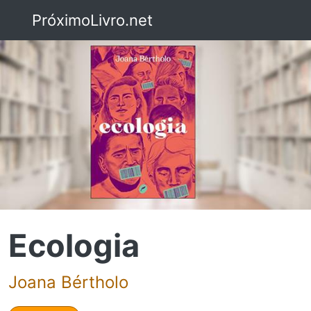
PróximoLivro.net
Ecologia
Joana Bértholo