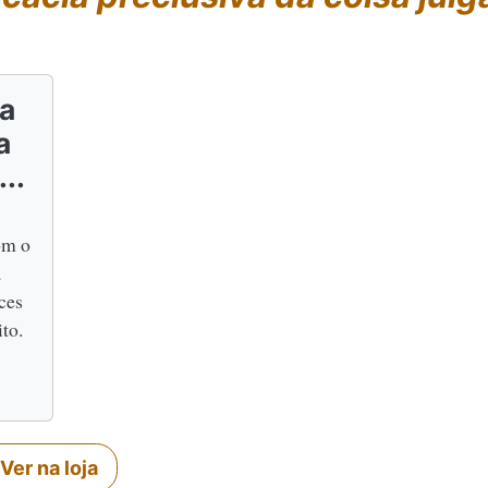
ia
a
..
om o
a
ces
ito.
Ver na loja