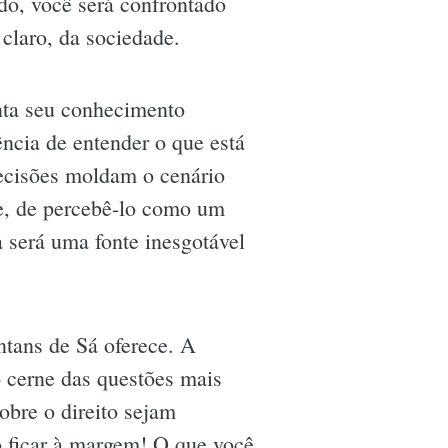
udo, você será confrontado
 claro, da sociedade.
ta seu conhecimento
cia de entender o que está
decisões moldam o cenário
de, de percebê-lo como um
 será uma fonte inesgotável
tans de Sá oferece. A
o cerne das questões mais
obre o direito sejam
o ficar à margem! O que você