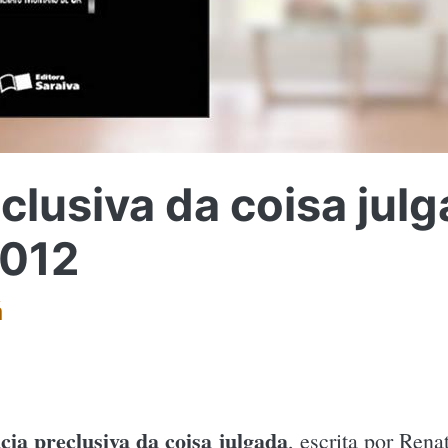
clusiva da coisa julg
2012
á
cia preclusiva da coisa julgada
, escrita por Ren