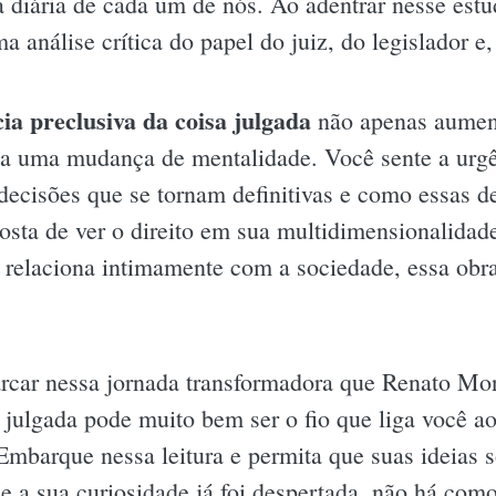
da diária de cada um de nós. Ao adentrar nesse est
análise crítica do papel do juiz, do legislador e,
cia preclusiva da coisa julgada
não apenas aumen
a uma mudança de mentalidade. Você sente a urgên
ecisões que se tornam definitivas e como essas 
 gosta de ver o direito em sua multidimensionalida
e relaciona intimamente com a sociedade, essa obra
rcar nessa jornada transformadora que Renato Mon
sa julgada pode muito bem ser o fio que liga você a
mbarque nessa leitura e permita que suas ideias s
e a sua curiosidade já foi despertada, não há com