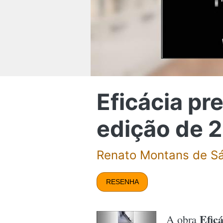
Eficácia pre
edição de 
Renato Montans de S
RESENHA
Eficá
A obra