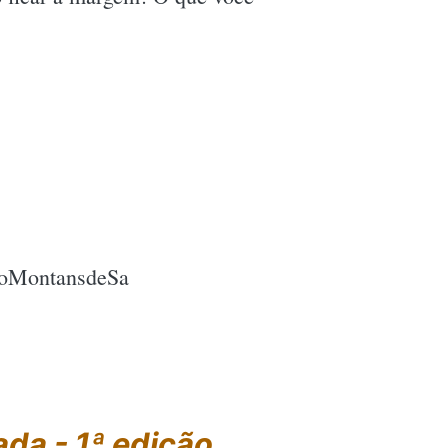
atoMontansdeSa
ada - 1ª edição