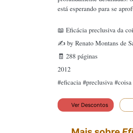
está esperando para se apro
📖 Eficácia preclusiva da co
✍ by Renato Montans de S
🧾 288 páginas
2012
#eficacia #preclusiva #coi
Ver Descontos
Mais sobre
Ef