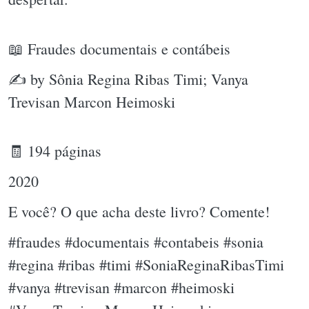
📖 Fraudes documentais e contábeis
✍ by Sônia Regina Ribas Timi; Vanya
Trevisan Marcon Heimoski
🧾 194 páginas
2020
E você? O que acha deste livro? Comente!
#fraudes #documentais #contabeis #sonia
#regina #ribas #timi #SoniaReginaRibasTimi
#vanya #trevisan #marcon #heimoski