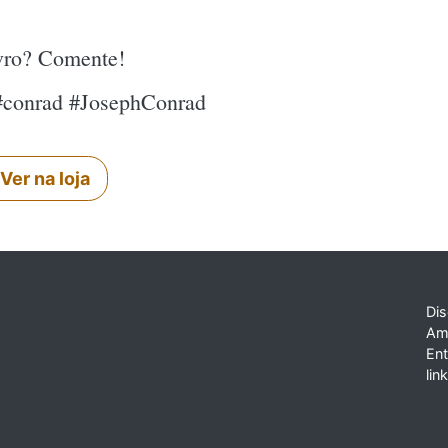
ivro? Comente!
 #conrad #JosephConrad
Ver na loja
Dis
Am
En
lin