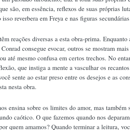
ue são, em essência, reflexos de suas próprias lut
o isso reverbera em Freya e nas figuras secundária
têm reações diversas a esta obra-prima. Enquanto
Conrad consegue evocar, outros se mostram mais c
a ou até mesmo confusa em certos trechos. No enta
exão, que instiga a mente a vasculhar os recantos
ocê sente ao estar preso entre os desejos e as c
sta nesta obra.
 nos ensina sobre os limites do amor, mas também 
ndo caótico. O que fazemos quando nos deparamo
por quem amamos? Quando terminar a leitura, voc