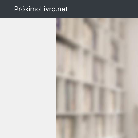
PróximoLivro.net