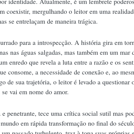
por identidade. Atualmente, é um lembrete podero
m coexistir, mergulhando o leitor em uma realida
s se entrelaçam de maneira trágica.
rrado para a introspecção. A história gira em to
penas nas águas salgadas, mas também em um mar d
um enredo que revela a luta entre a razão e os sen
e que consome, a necessidade de conexão e, ao me
go de sua trajetória, o leitor é levado a questiona
e se vai em nome do amor.
 e penetrante, tece uma crítica social sutil mas p
mundo em rápida transformação no final do século
m passado turbulento, traz à tona suas próprias e