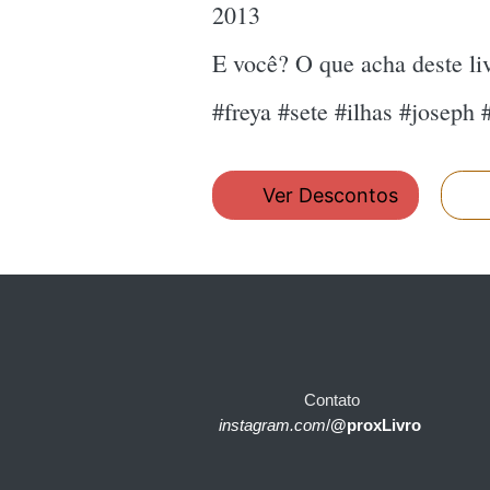
2013
E você? O que acha deste l
#freya #sete #ilhas #joseph
Ver Descontos
Contato
instagram.com
/
@proxLivro