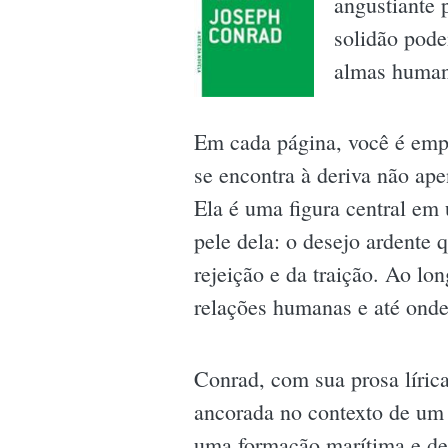
angustiante 
solidão pode
almas humana
Em cada página, você é empu
se encontra à deriva não a
Ela é uma figura central em 
pele dela: o desejo ardent
rejeição e da traição. Ao lon
relações humanas e até ond
Conrad, com sua prosa lírica
ancorada no contexto de um 
uma formação marítima e de u