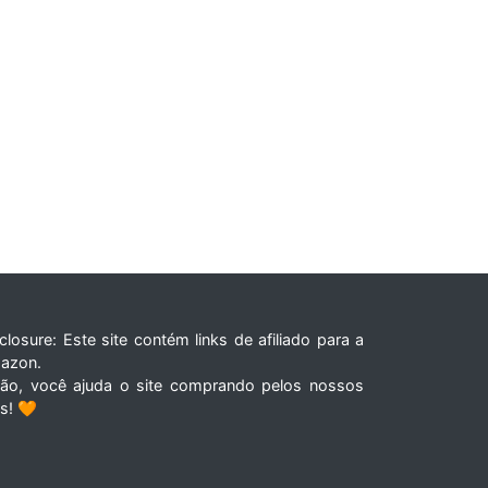
closure: Este site contém links de afiliado para a
azon.
tão, você ajuda o site comprando pelos nossos
ks! 🧡