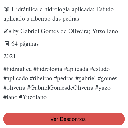
📖 Hidráulica e hidrologia aplicada: Estudo
aplicado a ribeirão das pedras
✍ by Gabriel Gomes de Oliveira; Yuzo Iano
🧾 64 páginas
2021
#hidraulica #hidrologia #aplicada #estudo
#aplicado #ribeirao #pedras #gabriel #gomes
#oliveira #GabrielGomesdeOliveira #yuzo
#iano #YuzoIano
Ver Descontos